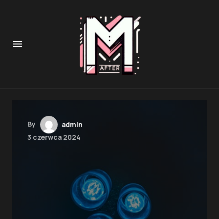
By
admin
3 czerwca 2024