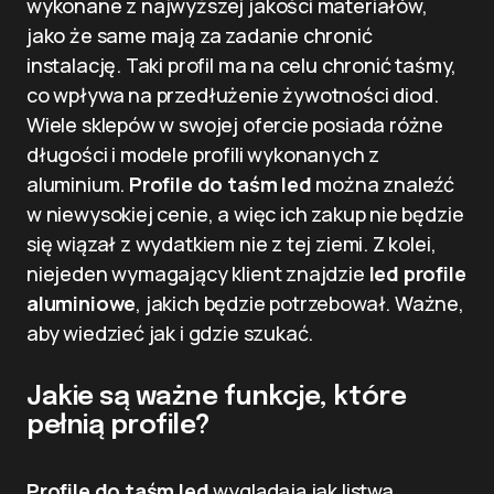
wykonane z najwyższej jakości materiałów,
jako że same mają za zadanie chronić
instalację. Taki profil ma na celu chronić taśmy,
co wpływa na przedłużenie żywotności diod.
Wiele sklepów w swojej ofercie posiada różne
długości i modele profili wykonanych z
aluminium.
Profile do taśm led
można znaleźć
w niewysokiej cenie, a więc ich zakup nie będzie
się wiązał z wydatkiem nie z tej ziemi. Z kolei,
niejeden wymagający klient znajdzie
led profile
aluminiowe
, jakich będzie potrzebował. Ważne,
aby wiedzieć jak i gdzie szukać.
Jakie są ważne funkcje, które
pełnią profile?
Profile do taśm led
wyglądają jak listwa,