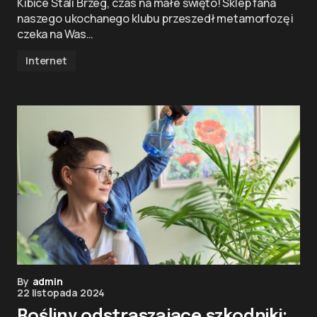
Kibice Stali Brzeg, czas na małe święto! Sklep fana
naszego ukochanego klubu przeszedł metamorfozę i
czeka na Was…
Internet
By
admin
22 listopada 2024
Rośliny odstraszające szkodniki: