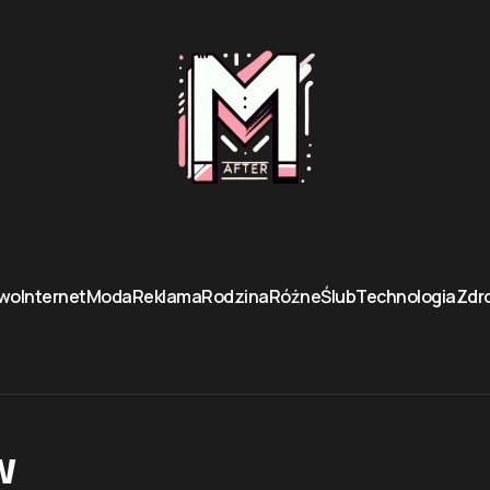
two
Internet
Moda
Reklama
Rodzina
Różne
Ślub
Technologia
Zdro
w